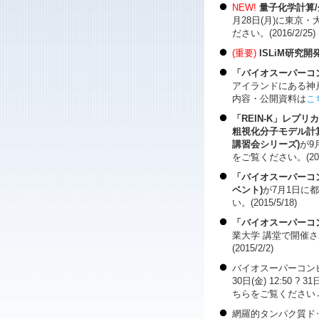
NEW!
量子化学計算/
月28日(月)に東京
ださい。(2016/2/25)
(重要)
ISLiM研究
「バイオスーパーコン
アイランドにある神
内容・公開資料は
こ
「REIN-K」レプ
粗視化分子モデル計
講習会シリーズ)
が9
をご覧ください。(2015/8
「バイオスーパーコン
ベント)
が7月1日に
い。(2015/5/18)
「バイオスーパーコン
業大学 講堂で開催
(2015/2/2)
バイオスーパーコン
30日(金) 12:50
ちらをご覧ください
網羅的タンパク質ド