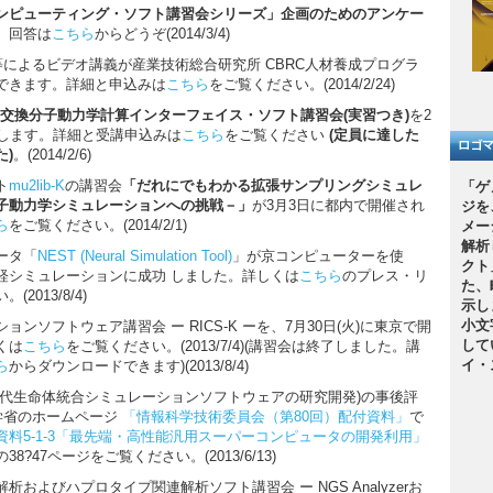
ンピューティング・ソフト講習会シリーズ」企画のためのアンケー
。回答は
こちら
からどうぞ(2014/3/4)
者等によるビデオ講義が産業技術総合研究所 CBRC人材養成プログラ
できます。詳細と申込みは
こちら
をご覧ください。(2014/2/24)
リカ交換分子動力学計算インターフェイス・ソフト講習会(実習つき)
を2
催します。詳細と受講申込みは
こちら
をご覧ください
(定員に達した
)
。(2014/2/6)
ト
mu2lib-K
の講習会
「だれにでもわかる拡張サンプリングシミュレ
「ゲ
子動力学シミュレーションへの挑戦－」
が3月3日に都内で開催され
ジを
ら
をご覧ください。(2014/2/1)
メー
解析
ータ「
NEST (Neural Simulation Tool)
」が京コンピューターを使
クト
経シミュレーションに成功 しました。詳しくは
こちら
のプレス・リ
た、
2013/8/4)
示し
小文
ンソフトウェア講習会 ー RICS-K ーを、7月30日(火)に東京で開
して
くは
こちら
をご覧ください。(2013/7/4)(講習会は終了しました。講
イ・
ら
からダウンロードできます)(2013/8/4)
世代生命体統合シミュレーションソフトウェアの研究開発)の事後評
科学省のホームページ
「情報科学技術委員会（第80回）配付資料」
で
資料5-1-3「最先端・高性能汎用スーパーコンピュータの開発利用」
の38?47ページをご覧ください。(2013/6/13)
およびハプロタイプ関連解析ソフト講習会 ー NGS Analyzerお