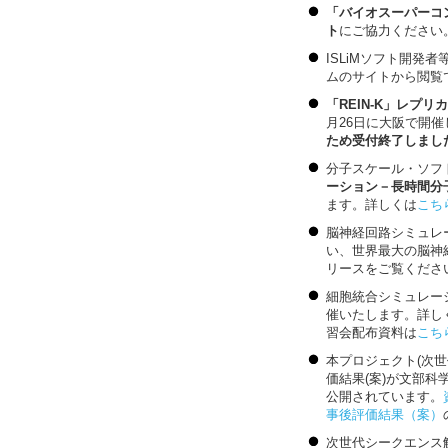
「バイオスーパーコ
ト
にご協力ください
ISLiMソフト開発
ムのサイトから閲覧
「REIN-K」レプ
月26日に大阪で開
ため受付終了しました
分子スケール・ソフ
ーション－長時間分
ます。詳しくは
こち
脳神経回路シミュレ
い、世界最大の脳神
リースをご覧ください。(
細胞統合シミュレーショ
催いたします。詳し
習会配布資料は
こち
本プロジェクト(次
価結果(案)が文部
公開されています。
事後評価結果（案）
次世代シークエンス解析