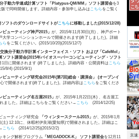
分子動力学連成計算ソフト「Platypus-QM/MM」ソフト講習会
を3
・大阪で同時開催します。詳細内容・参加申し込みは
こちら
をご覧く
開発ソフトのダウンロードサイトが
こちら
に移動しました(2015/12/28)
ピューティング神戸2015」
が、2015年11月30日(月) 、神戸ポート
戸大学コンベンションホールで開催されます(終了しました)。詳細
ちら
をご覧ください。(2015/10/20)(2015/12/7)
リカ交換分子動力学計算インターフェイス・ソフト および「CafeMol」
算ソフト講習会(2015年バイオスーパーコンピューティング・ソフト
月1日に開催されます (終了しました)。詳細内容・公開資料は
こちら
/4) (2015/9/1)
ピューティング研究会2015年(第7回)総会・講演会」 (オープンイ
都心で開催されます(終了しました)。詳細内容は
こちら
をご覧くださ
ピューティング名古屋2015」
が、2015年1月22日(木) 、名古屋工
されました。詳細はこちらをご覧ください→
こちら
(2014/12/25)
ピューティング研究会
「ウィンタースクール2015」
が、2015年1月
 ? 31日(土) 12:10に、休暇村伊良湖(愛知県)で開催されました。詳細はこ
→
こちら
(2014/12/25)(2015/2/2)
京速
ッキング解析プログラム
「MEGADOCK-K」 ソフト講習会
を12月11