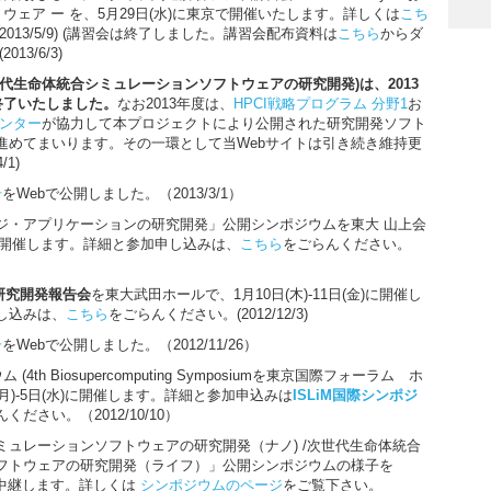
ソフトウェア ー を、5月29日(水)に東京で開催いたします。詳しくは
こち
013/5/9) (講習会は終了しました。講習会配布資料は
こちら
からダ
13/6/3)
代生命体統合シミュレーションソフトウェアの研究開発)は、2013
終了いたしました。
なお2013年度は、
HPCI戦略プログラム 分野1
お
センター
が協力して本プロジェクトにより公開された研究開発ソフト
進めてまいります。その一環として当Webサイトは引き続き維持更
/1)
号
をWebで公開しました。（2013/3/1）
ジ・アプリケーションの研究開発」公開シンポジウムを東大 山上会
)に開催します。詳細と参加申し込みは、
こちら
をごらんください。
ア研究開発報告会
を東大武田ホールで、1月10日(木)-11日(金)に開催し
し込みは、
こちら
をごらんください。(2012/12/3)
号
をWebで公開しました。（2012/11/26）
 (4th Biosupercomputing Symposiumを東京国際フォーラム ホ
(月)-5日(水)に開催します。詳細と参加申込みは
ISLiM国際シンポジ
ください。（2012/10/10）
ミュレーションソフトウェアの研究開発（ナノ) /次世代生命体統合
フトウェアの研究開発（ライフ）」公開シンポジウムの様子を
ブ中継します。詳しくは
シンポジウムのページ
をご覧下さい。