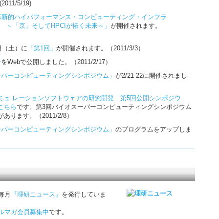
11/5/19)
革新的ハイパフォーマンス・コンピューティング・インフラ
ム ～「京」そしてHPCIが拓く未来～」
が開催されます。
2日（土）に
「第1回」
が開催されます。（2011/3/3）
号
をWebで公開しました。（2011/2/17）
ーパーコンピューティングシンポジウム」
が2/21-22に開催されまし
ミュ レーションソフトウェアの研究開発 第5回公開シンポジウ
こちら
です。第3回バイオスーパーコンピューティングシンポジウム
ります。（2011/2/8）
ーパーコンピューティングシンポジウム」
のプログラムをアップしま
毎月
『理研ニュース』
を発行していま
ルマガ会員募集中
です。