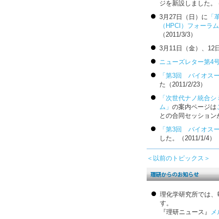
ジを新設しました。 (20
3月27日（日）に
「
（HPCI）フォーラ
（2011/3/3）
3月11日（金）、1
ニューズレター第4
「第3回 バイオス
た（2011/2/23）
「次世代ナノ統合シ
ム」
の案内ページは
との合同セッションがあ
「第3回 バイオス
した。（2011/1/4）
＜以前のトピックス＞
理化学研究所では、
す。
『理研ニュース』
メ