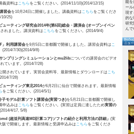
能を
講義資料は
こちら
をご覧ください。(2014/11/10)(2014/12/15)
ール
用講習会
を10月24日に開催しました。講義資料は
こちら
をご覧くださ
現す
/10/25)
的な
研究
ューティング研究会2014年(第6回)総会・講演会 (オープンイベン
んで
開催されました。講演資料は
こちら
をご覧ください。(2014/9/4)
inDF」利用講習会
を9月5日に首都圏で開催しました。講習会資料は
こ
4/7/30)(2014/9/8)
サンプリングシミュレーションとmu2lib
についての講習会のビデオ
ています。(2014/7/28)
公開されています。実習会資料等、最新情報とダウンロードは
こち
4/7/28)
ューティング東北2014
が6月2日に仙台で開催されます。最新情報
ら
をご覧ください。(2014/5/1)
視化分子モデル計算ソフト講習会(実習つき)
を5月21日に首都圏で開催し
講申込みは
こちら
をご覧ください。(実習は定員に達したため
実習の
14/4/17, 5/8)
pmd (超並列高速MD計算コア)ソフトの紹介と利用方法の詳細」
(実
に大阪で開催します。最新情報と受講申込みは
こちら
をご覧くださ