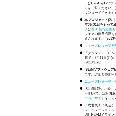
よびParaHaplo
ら
をご覧ください。(2
ウンロードできます)(20
本プロジェクト(次世
年3月31日をもって
よび
理研 情報基盤
ウェアの普及活動を
新されます。 (2013/4
ニューズレター第8
「グランドチャレン
館で、3月11日(月
(2013/1/28)
ISLiMソフトウェ
ます。詳細と参加申
ニューズレター第7
ISLiM国際シンポジウム
ールD7で、12月3日
ウム・サイト
をごらん
「次世代ナノ統合シ
シミュレーションソ
USTREAMでライ