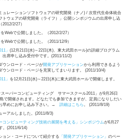
ュレーションソフトウェアの研究開発（ナノ) / 次世代生命体統合
フトウェアの研究開発（ライフ）」公開シンポジウムの出席申し込
12/2/27）
号
をWebで公開しました。（2012/2/27）
号
をWebで公開しました。（2011/12/9）
011」
(12月21日(水)～22日(木)、東大武田ホール)の詳細プログラム
席申し込み受付中です。(2011/11/2)
ダウンロード・ページが
開発アプリケーション
から利用できるよう
ンロード・ページを充実してまいります。 (2011/10/4)
011」
を12月21日(水)～22日(木)に東大武田ホールで開催します。
イオスーパーコンピューティング サマースクール2011」が9月26日
に淡路島で開催されます。どなたでも参加できますが、定員になりしだい
、お早めにお申し込み下さい。→
詳細はこちら
。 (2011/8/19)
アルしました。(2011/8/3)
ーコンピューティング技術の展開を考える」シンポジウム
が6月27
2011/6/14)
ション・コードについて紹介する
「開発アプリケーション」
のペー