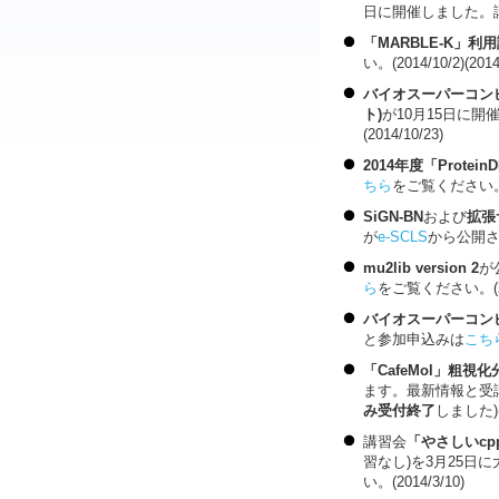
日に開催しました。
「MARBLE-K」利
い。(2014/10/2)(2014
バイオスーパーコンピ
ト)
が10月15日に
(2014/10/23)
2014年度「Prote
ちら
をご覧ください。(201
SiGN-BN
および
拡張
が
e-SCLS
から公開され
mu2lib version 2
が
ら
をご覧ください。(201
バイオスーパーコンピ
と参加申込みは
こち
「CafeMol」粗
ます。最新情報と受
み受付終了
しました)(20
講習会
「やさしいcp
習なし)を3月25日
い。(2014/3/10)