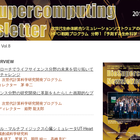
 Vol.8
ERVIEW
ローチでライフサイエンス分野の未来を切り拓いて
チャレンジ
 次世代計算科学研究開発プログラム
ィレクター 茅 幸二
ンス分野の研究開発に革新をもたらした画期的なプ
 次世代計算科学研究開発プログラム
ディレクター 姫野 龍太郎
ル・マルチフィジックス心臓シミュレータUT-Heart
域創成科学研究科
浦 清了、鷲尾 巧、岡田 純一、高橋 彰仁