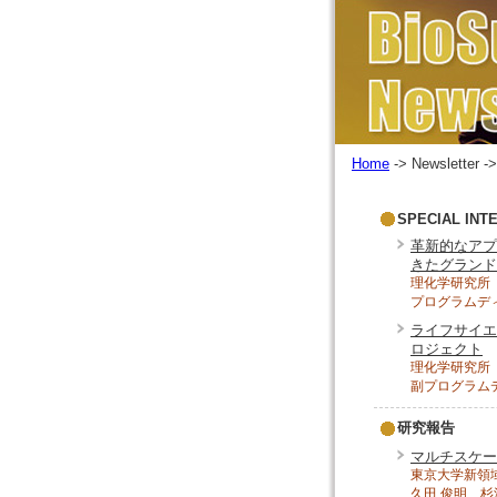
Home
-> Newsletter ->
SPECIAL INT
革新的なアプ
きたグランド
理化学研究所
プログラムデ
ライフサイエ
ロジェクト
理化学研究所
副プログラム
研究報告
マルチスケー
東京大学新領
久田 俊明、杉