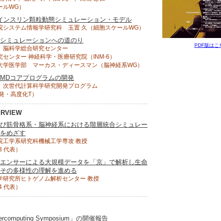
ールWG）
インスリン顆粒動態シミュレーション・モデル
院システム情報学研究科 玉置 久（細胞スケールWG）
シミュレーションへの道のり
PDF版はこ
 脳科学総合研究センター
センター 神経科学・医療研究院（INM-6）
大学医学部 マーカス・ディースマン（脳神経系WG）
MDコアプログラムの開発
 次世代計算科学研究開発プログラム
発・高度化T）
ERVIEW
び筋骨格系・脳神経系における階層統合シミュレー
をめざす
院工学系研究科機械工学専攻 教授
3 代表）
エンサーによる大規模データを「京」で解析し生命
その多様性の理解を進める
学研究所ヒトゲノム解析センター 教授
4 代表）
upercomputing Symposium」の開催報告