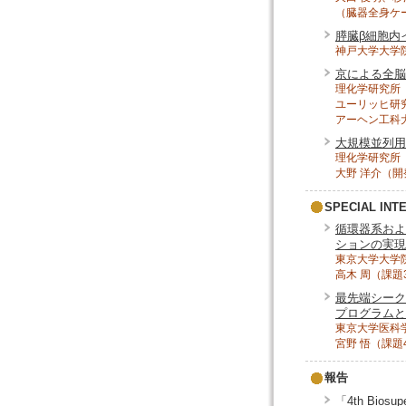
（臓器全身ケ
膵臓β細胞内
神戸大学大学
京による全脳
理化学研究所
ユーリッヒ研究
アーヘン工科
大規模並列用
理化学研究所
大野 洋介（開
SPECIAL INT
循環器系およ
ションの実現
東京大学大学
高木 周（課題
最先端シーク
プログラムと
東京大学医科
宮野 悟（課題
報告
「4th Bios