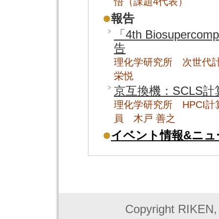
悟（課題4代表）
報告
「4th Biosuperco
告
理化学研究所 次世代
栄悦
京互換機：SCLS
理化学研究所 HPCI
員 木戸 善之
イベント情報&ニュ
Copyright RIKEN, J