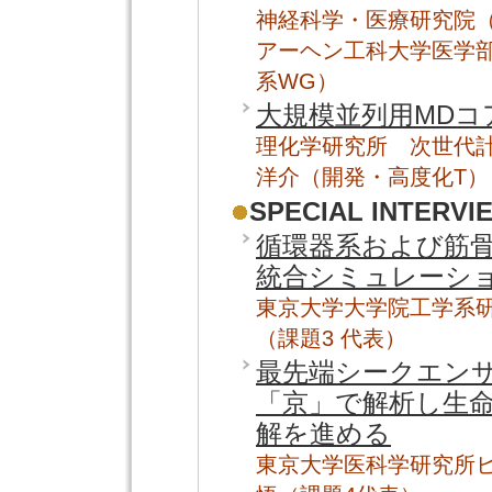
神経科学・医療研究院（I
アーヘン工科大学医学
系WG）
大規模並列用MDコ
理化学研究所 次世代
洋介（開発・高度化T）
SPECIAL INTERVI
循環器系および筋
統合シミュレーシ
東京大学大学院工学系研
（課題3 代表）
最先端シークエン
「京」で解析し生
解を進める
東京大学医科学研究所ヒ