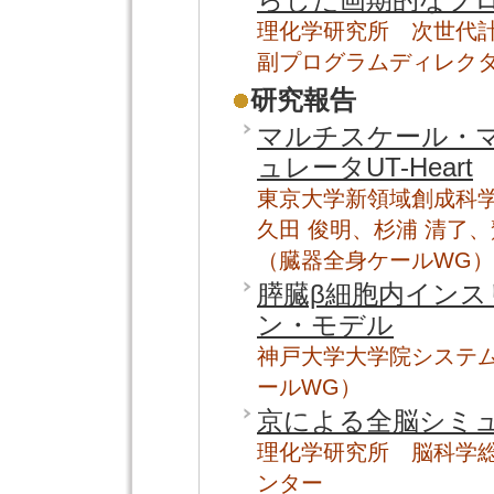
らした画期的なプ
理化学研究所 次世代
副プログラムディレクタ
研究報告
マルチスケール・
ュレータUT-Heart
東京大学新領域創成科
久田 俊明、杉浦 清了、
（臓器全身ケールWG）
膵臓β細胞内イン
ン・モデル
神戸大学大学院システム
ールWG）
京による全脳シミ
理化学研究所 脳科学
ンター