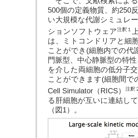
そこで、文献検索による
500個の定義物質、約25
い大規模な代謝シミュレーシ
注釈１
ションソフトウェア
は、ミトコンドリアと細
ことができ(細胞内での代
門脈型、中心静脈型の特
を介した両細胞の低分子
ことができます(細胞間での
注釈
Cell Simulator（RICS）
る肝細胞が互いに連結し
（図1）。