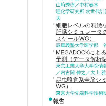
山﨑秀樹／中村春木
理化学研究所 次世代
夫
細胞レベルの精緻
肝臓シミュレータ
スケールWG）
慶應義塾大学医学部 谷
MEGADOCKに
予測（データ解析
東京工業大学大学院情報
／内古閑 伸之／大上 
昆虫嗅覚系全脳シ
WG）
東京大学先端科学技術
報告