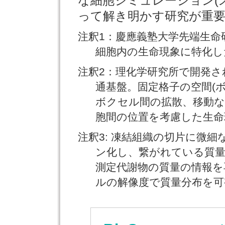
な細胞シミュレーション(
って解き明かす研究が重
注釈1：慶應義塾大学先端生命
細胞内の生命現象に特化し
注釈2：理化学研究所で開発
通基盤。固定格子の空間(
ボクセル間の拡散、移動な
胞間の位置を考慮した生
注釈3: 凍結組織の切片に微
ン化し、繋がれている質量
測定代謝物の質量の情報を
ルの解像度で質量分布を可