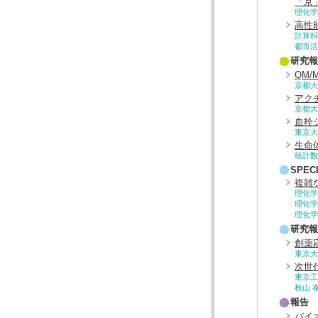
「京
理化学
高性
計算科
都市活
研究報
QM
京都大
アク
京都大
血栓
東京大
生命
統計数
SPEC
複雑
理化学
理化学
理化学
研究報
創薬
東京大
次世
東京工
秋山 
報告
バイ