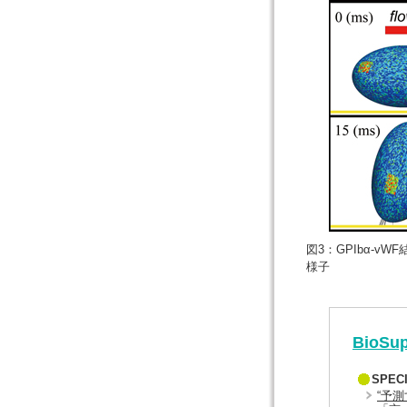
図3：GPIbα-
様子
BioSup
SPEC
“予