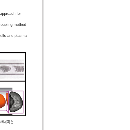
 approach for
 coupling method
cells and plasma
動[3]と