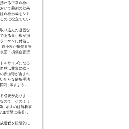
携わる正常血栓に
おいて薬剤の効果
は血栓形成をシミ
るのに役立てたい
取り込んだ凝固な
である血小板が損
ラーゲンに付着し
ることで、血小板が損傷血管
表面・損傷血管壁
トルサイズになる
血球は非常に軟ら
の赤血球が含まれ
い新たな解析手法
、図2に示すように、
する必要がありま
なので、そのよう
3に示すのは解析事
板が血管壁に接着し
成過程を段階的に