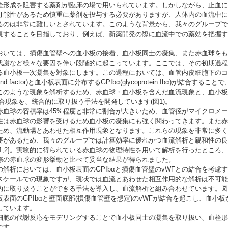
栓形成を阻害する薬剤が臨床の場で用いられています。しかしながら、止血に
可能性があるため慎重に薬剤を投与する必要がありますが、人体内の血流中に
るのは非常に難しいとされています。このような背景から、我々のグループで
現することを目指しており、例えば、新薬開発の際に血流中での薬効を把握す
いては、損傷血管壁への血小板の接着、血小板同士の凝集、また赤血球をも
代謝など様々な要因を伴い段階的に起こっています。ここでは、その初期過程
る血小板一次凝集を対象にします。この過程においては、血管内皮細胞下のコ
ebrand factor)と血小板表面に分布するGPIbα(glycoprotein Ibα)が結合す
このような現象を解析するため、赤血球・血小板を含んだ血流現象と、血小板
WF結合現象を、統合的に取り扱う手法を開発しています(図1)。
血球の容積率は45%程度と非常に割合が大きいため、血管径がマイクロメー
性は赤血球の影響を受けるため血小板の凝集にも強く関わってきます。また赤
ため、流動場とあわせた相互作用現象となります。これらの現象を非常に多く
要があるため、我々のグループでは計算効率に優れかつ血流解析と親和性の良
1,2]。実験的に得られている赤血球の物理特性を用いて解析を行ったところ
際の赤血球の変形挙動と比べて妥当な結果が得られました。
解析においては、血小板表面のGPIbαと損傷血管壁のvWFとの結合を考慮
スケールでの現象ですが、現状では血流とあわせた相互作用的な解析は不可能
的に取り扱うことができる手法を導入し、血流解析と組み合わせています。図
表面のGPIbαと壁面底部(損傷血管壁を想定)のvWFが結合を起こし、血小
しています。
胞の代謝反応をモデリングすることで血小板同士の凝集を取り扱い、血栓形
です。