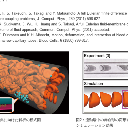
 Ii, S. Takeuchi, S. Takagi and Y. Matsumoto, A full Eulerian finite difference
ture coupling problems, J. Comput. Phys., 230 (2011) 596-627.
, K. Sugiyama, J. Wu, H. Huang and S. Takagi, A full Eulerian fluid-membrane
olume-of-fluid approach, Commun. Comput. Phys. (2011) accepted.
C. Dührssen and K.H. Albrecht, Motion, deformation, and interaction of blood 
 narrow capillary tubes. Blood Cells, 6 (1980) 799-817.
凝集に向けた解析の模式図
図2：流動場中の赤血球の変形挙
シミュレーション結果