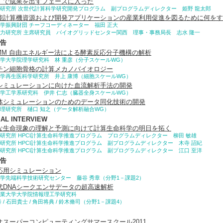
」で成果を出すフェーズに入った
研究所 次世代計算科学研究開発プログラム 副プログラムディレクター 姫野 龍太郎
能計算機資源および開発アプリケーションの産業利用促進を図るために何をす
学振興財団 チーフコーディネーター 福田 正大
力研究所 主席研究員 バイオグリッドセンター関西 理事・事務局長 志水 隆一
告
/MM 自由エネルギー法による酵素反応分子機構の解析
学大学院理学研究科 林 重彦（分子スケールWG）
チン細胞骨格の計算メカノバイオロジー
学再生医科学研究所 井上 康博（細胞スケールWG）
シミュレーションに向けた血流解析手法の開発
学工学系研究科 伊井 仁志（臓器全身スケールWG）
体シミュレーションのためのデータ同化技術の開発
理研究所 樋口 知之（データ解析融合WG）
IAL INTERVIEW
な生命現象の理解と予測に向けて計算生命科学の明日を拓く
研究所 HPCI計算生命科学推進プログラム プログラムディレクター 柳田 敏雄
研究所 HPCI計算生命科学推進プログラム 副プログラムディレクター 木寺 詔紀
研究所 HPCI計算生命科学推進プログラム 副プログラムディレクター 江口 至洋
告
応用シミュレーション
学先端科学技術研究センター 藤谷 秀章（分野1－課題2）
代DNAシークエンサデータの超高速解析
業大学大学院情報理工学研究科
泰 / 石田貴士 / 角田将典 / 鈴木脩司（分野1－課題4）
オスーパーコンピューティングサマースクール2011