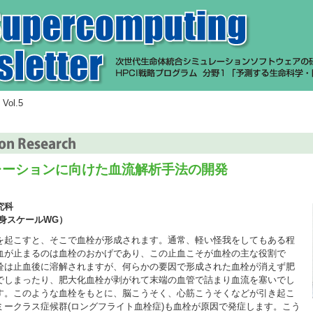
 Vol.5
レーションに向けた血流解析手法の開発
究科
身スケールWG）
起こすと、そこで血栓が形成されます。通常、軽い怪我をしてもある程
血が止まるのは血栓のおかげであり、この止血こそが血栓の主な役割で
栓は止血後に溶解されますが、何らかの要因で形成された血栓が消えず肥
でしまったり、肥大化血栓が剥がれて末端の血管で詰まり血流を塞いでし
す。このような血栓をもとに、脳こうそく、心筋こうそくなどが引き起こ
ミークラス症候群(ロングフライト血栓症)も血栓が原因で発症します。こう