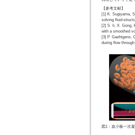
【参考文献】
[1] K. Sugiyama, S.
solving fluid-struc
[2] S. Ii, X. Gong
with a smoothed v
[3] P. Gaehtgens, 
during flow through
図1：血小板一次