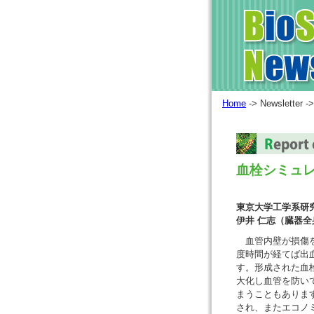
Home
-> Newsletter ->
血栓シミュ
東京大学工学系研
伊井 仁志（臓器全
血管内壁が損傷を
度時間が経てば出
す。形成された血
大化し血管を防い
まうこともありま
され、またエコノ