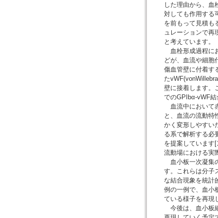
した理由から、血
対しても作用する
を前もって見積も
ュレーションで再
と考えています。
血栓形成過程にお
どが、血流や細胞
傷血管壁に付着す
たvWF(vonWill
壁に接着します。
でのGPIbα-v
血流中において赤
と、血流の流動特
かく変形しやすい
る系で解析する必
を提案しています[
流動場における実
血小板一次凝集の
す。これらは分子
な結合現象を統計
例の一例で、血小板
ている様子を再現
今後は、血小板細
再現していく予定