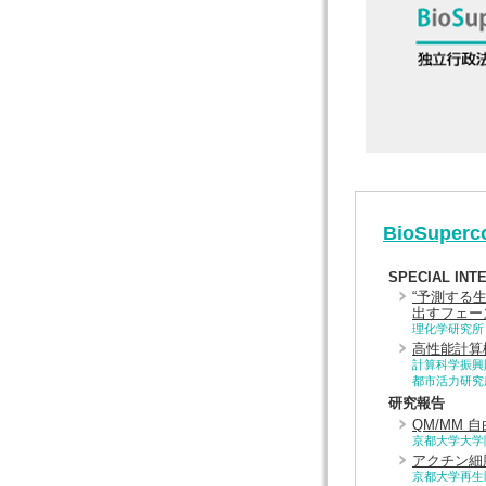
BioSuperco
SPECIAL INT
“予測する
出すフェー
理化学研究所
高性能計算
計算科学振興
都市活力研究
研究報告
QM/MM
京都大学大学
アクチン細
京都大学再生