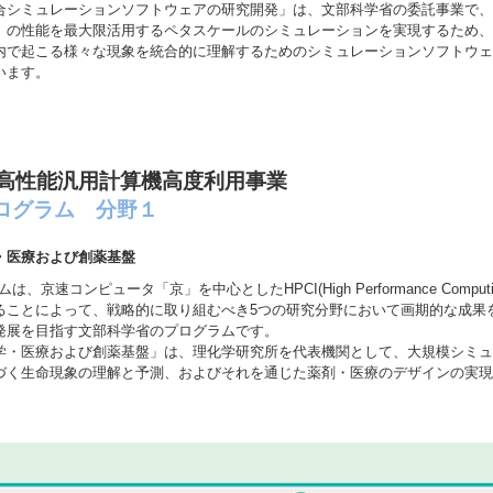
合シミュレーションソフトウェアの研究開発」は、文部科学省の委託事業で、
」の性能を最大限活用するペタスケールのシミュレーションを実現するため、
内で起こる様々な現象を統合的に理解するためのシミュレーションソフトウェ
います。
高性能汎用計算機高度利用事業
プログラム 分野１
・医療および創薬基盤
、京速コンピュータ「京」を中心としたHPCI(High Performance Computing Inf
ることによって、戦略的に取り組むべき5つの研究分野において画期的な成果
発展を目指す文部科学省のプログラムです。
学・医療および創薬基盤」は、理化学研究所を代表機関として、大規模シミュ
づく生命現象の理解と予測、およびそれを通じた薬剤・医療のデザインの実現