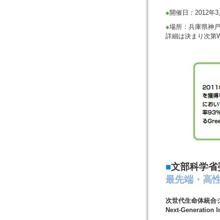
●
開催日：2012年
●
場所：兵庫県神
詳細は決まり次第Webペ
■
文部科学省
最先端・高
次世代生命体統合
Next-Generation I