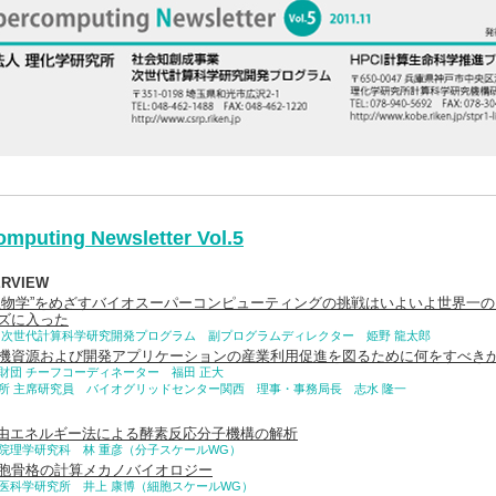
mputing Newsletter Vol.5
ERVIEW
生物学”をめざすバイオスーパーコンピューティングの挑戦はいよいよ世界一
ズに入った
 次世代計算科学研究開発プログラム 副プログラムディレクター 姫野 龍太郎
機資源および開発アプリケーションの産業利用促進を図るために何をすべき
財団 チーフコーディネーター 福田 正大
所 主席研究員 バイオグリッドセンター関西 理事・事務局長 志水 隆一
 自由エネルギー法による酵素反応分子機構の解析
院理学研究科 林 重彦（分子スケールWG）
胞骨格の計算メカノバイオロジー
医科学研究所 井上 康博（細胞スケールWG）