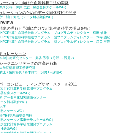
レーションに向けた血流解析手法の開発
系研究科 伊井 仁志（臓器全身スケールWG）
ュレーションのためのデータ同化技術の開発
所 樋口 知之（データ解析融合WG）
ERVIEW
現象の理解と予測に向けて計算生命科学の明日を拓く
 HPCI計算生命科学推進プログラム プログラムディレクター 柳田 敏雄
 HPCI計算生命科学推進プログラム 副プログラムディレクター 木寺 詔紀
 HPCI計算生命科学推進プログラム 副プログラムディレクター 江口 至洋
ミュレーション
科学技術研究センター 藤谷 秀章（分野1－課題2）
Aシークエンサデータの超高速解析
大学院情報理工学研究科
田貴士 / 角田将典 / 鈴木脩司（分野1－課題4）
パーコンピューティングサマースクール2011
 次世代計算科学研究開発プログラム
臓器全身スケールWG）
所 データ同化研究開発センター
データ解析融合WG）
大学
細胞スケールWG）
部内科学系循環器内科
細胞スケール／臓器全身スケールWG）
 次世代計算科学研究開発プログラム
脳神経系WG）