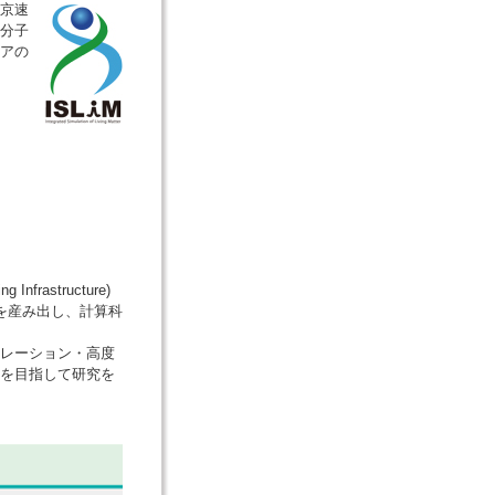
京速
分子
アの
rastructure)
を産み出し、計算科
レーション・高度
を目指して研究を