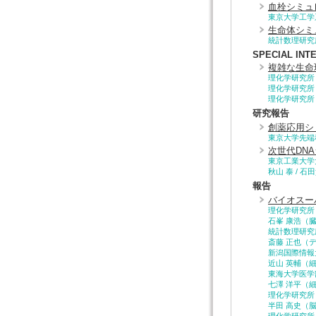
血栓シミュ
東京大学工学
生命体シミ
統計数理研究
SPECIAL INT
複雑な生命
理化学研究所
理化学研究所
理化学研究所
研究報告
創薬応用シ
東京大学先端
次世代DN
東京工業大学
秋山 泰 / 石
報告
バイオスー
理化学研究所
石峯 康浩（
統計数理研究
斎藤 正也（
新潟国際情報
近山 英輔（
東海大学医学
七澤 洋平（
理化学研究所
半田 高史（