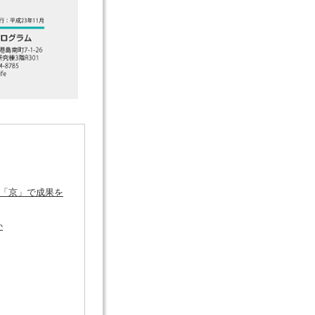
の「京」で成果を
か