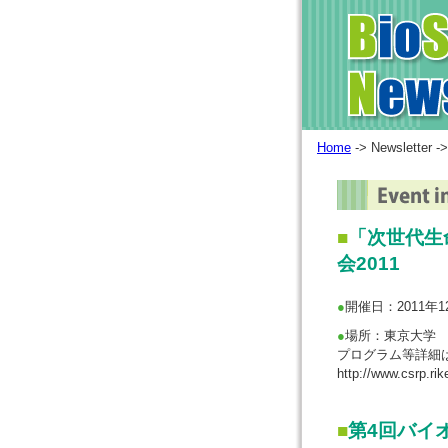
Home
-> Newsletter ->
■
「次世代生
会2011
●
開催日：2011年
●
場所：東京大学
プログラム等詳細は
http://www.csrp.rik
■
第4回バイ